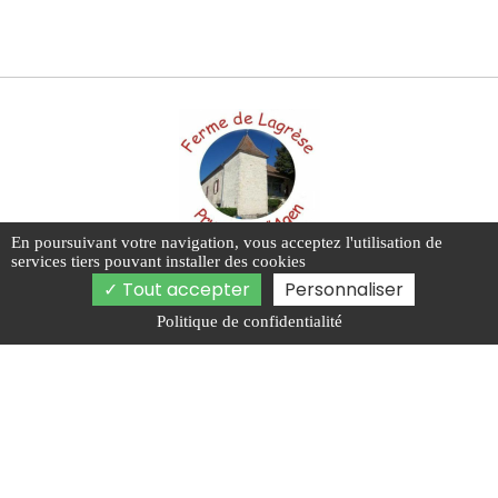
En poursuivant votre navigation, vous acceptez l'utilisation de
services tiers pouvant installer des cookies
565 Route de Lagrèse, 47370 Thézac
Tout accepter
Personnaliser
06 85 65 11 29
Politique de confidentialité
Activités
Producteur de pruneaux Montauban
Producteur de pruneaux d'Agen
Vente de pruneaux au kilo Agen
Producteur de pruneaux Villeneuve-sur-Lot
Producteur de pruneaux Cahors